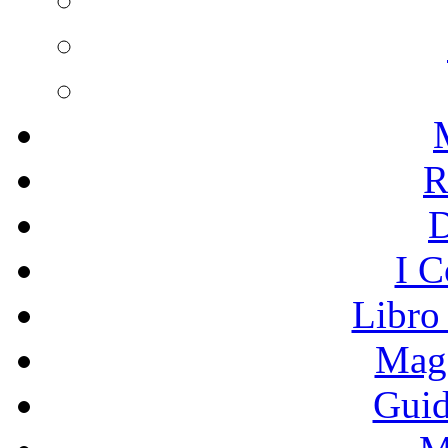
R
I C
Libro
Mage
Guid