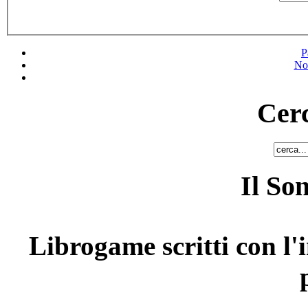
P
No
Cerc
Il So
Librogame scritti con l'i