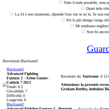
Tutto il male possibile, sono p
Quasi tutta rob
La AI è uno strumento, dipende l'uso che se ne fa. Se non ent
Per lo più ritengo venga sfru
Mi sembrano migliori d
Non ho ancora 
Guarda
Recensioni Blacksand!
Blacksand!
Advanced Fighting
Recensito da:
Yaztromo
il 12
Fantasy 2
-
Arion Games -
Cubicle 7 2013
Attenzione: la presente recens
Totale: 6.5
Graham Bottley, intitolata Bl
Giocabilità: 7
Difficoltà: 0
Longevità: 8
Blacksand!
Advanced Fighting Fantasy 2
-
Penguin