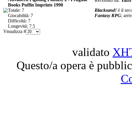
Recensito da:
Yazt
Books Puffin Imprints 1990
Totale: 7
Blacksand!
è il sec
Giocabilità: 7
Fantasy RPG
; arri
Difficoltà: 7
Longevità: 7.5
Visualizza #
validato
XH
Questo/a opera è pubblic
C