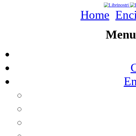
Home
Enc
Menu 
C
En