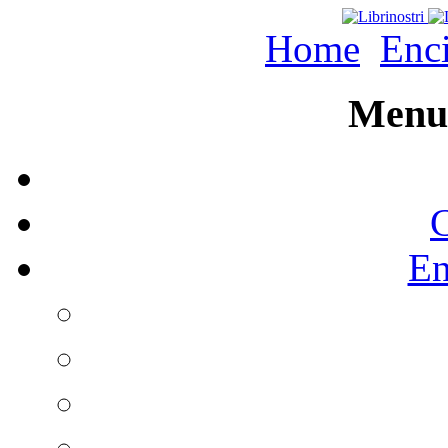
Home
Enc
Menu 
C
En