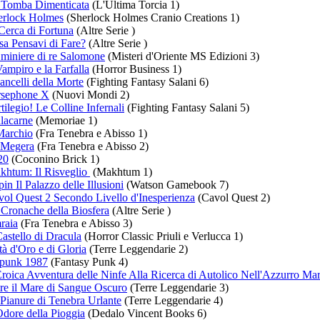
 Tomba Dimenticata
(L'Ultima Torcia 1)
erlock Holmes
(Sherlock Holmes Cranio Creations 1)
Cerca di Fortuna
(Altre Serie )
a Pensavi di Fare?
(Altre Serie )
 miniere di re Salomone
(Misteri d'Oriente MS Edizioni 3)
Vampiro e la Farfalla
(Horror Business 1)
ancelli della Morte
(Fighting Fantasy Salani 6)
rsephone X
(Nuovi Mondi 2)
tilegio! Le Colline Infernali
(Fighting Fantasy Salani 5)
lacarne
(Memoriae 1)
Marchio
(Fra Tenebra e Abisso 1)
 Megera
(Fra Tenebra e Abisso 2)
20
(Coconino Brick 1)
khtum: Il Risveglio
(Makhtum 1)
in Il Palazzo delle Illusioni
(Watson Gamebook 7)
ol Quest 2 Secondo Livello d'Inesperienza
(Cavol Quest 2)
Cronache della Biosfera
(Altre Serie )
raia
(Fra Tenebra e Abisso 3)
Castello di Dracula
(Horror Classic Priuli e Verlucca 1)
tà d'Oro e di Gloria
(Terre Leggendarie 2)
tpunk 1987
(Fantasy Punk 4)
roica Avventura delle Ninfe Alla Ricerca di Autolico Nell'Azzurro Mar
re il Mare di Sangue Oscuro
(Terre Leggendarie 3)
Pianure di Tenebra Urlante
(Terre Leggendarie 4)
dore della Pioggia
(Dedalo Vincent Books 6)