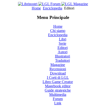
Home
Enciclopedia
Editori
Menu Principale
Home
Chi siamo
Enciclopedia
Libri
Serie
Editori
Autori
Illustratori
Traduttori
Magazine
Recensioni
Download
I Corti di LGL
Libro Game Creator
Magebook editor
Guide strategiche
Multimedia
Forum
Link