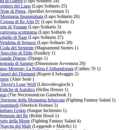
na di Guerra
(Lupo Solitario 24)
Sentiero del Lupo
(Lupo Solitario 25)
Note di Pietra
(Iperlibri Avventura 1)
 Montagna Insanguinata
(Lupo Solitario 26)
 Corona di Re Alin IV
(Lupo Solitario 2)
rete di Vonatar
(Lupo Solitario 3)
 carovana scomparsa
(Lupo Solitario 4)
rtiglio di Naar
(Lupo Solitario 27)
Vendetta di Sejanoz
(Lupo Solitario 28)
Coda del Serpente
(Magnamund Stories 1)
Specchio di Eblis
(Soulkey 1)
 Grande Django
(Django 1)
ostrada di Sangue
(Dimensione Avventura 20)
lano Morente: La Polizia è Abbandonata
(Calibro 70 1)
Tunnel dei Diamanti
(Rupert il Selvaggio 2)
riere
(Altre Serie )
 Dever's Lone Wolf
(Librovideogiochi )
Fatiche di Autolico
(Hellas Heroes 1)
gon
(The Necronomicon Gamebook 1)
 Stregone della Montagna Infuocata
(Fighting Fantasy Salani 1)
inamitardi
(Sherlock Holmes 5)
Barbaro Grigio
(Sangue Inchiostro 1)
 Demonio del Re
(Robin Hood 1)
Porto della Morte
(Fighting Fantasy Salani 4)
 Nascita del Male
(Leggende e Malefici 1)