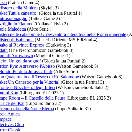
izia
(Tattica Game 4)
Mistero della Miniera
(Skyfall 3)
ket Tutti a canestro!
(Gioca la tua Partita! 1)
ntrospionaggio
(Tattica Game 2)
rtiglio in Fiamme
(Collana Trivio 2)
sola Maledetta
(Altre Serie )
isteri delle catacombe Un'avventura interattiva nella Roma imperiale
(Al
isteri di Babilonia
(Misteri d'Oriente MS Edizioni 4)
alto al Ravinca Express
(Darkwing 3)
dath
(The Necronomicon Gamebook 3)
Lupi di Arrowtown
(Magikal Crimes 1)
cio. Un gol da sogno!
(Gioca la tua Partita! 2)
rdon Pym Attraverso l'Abisso
(Watson Gamebook 5)
Mondo Perduto Jurassic Park
(Altre Serie )
an Quatermain e Il Tesoro di Re Salomone
(Watson Gamebook 6)
ket Un Canestro per la Vittoria!
(Gioca la tua Partita! 3)
onte Il Nocchiero degli Inferi
(Watson Gamebook Italia 2)
murai Kan
(Librogame EL 2025 1)
ape Room – Il Castello della Paura
(Librogame EL 2025 3)
 Luce del Kai
(Lupo Solitario 32)
Crepuscolo della Notte Eterna
(Lupo Solitario 31)
ecia Antica
mpact
tectives Club
ror Classic