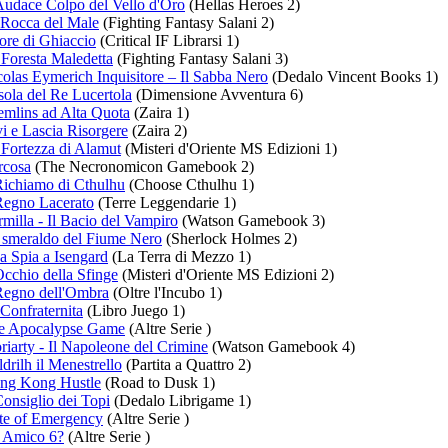
Audace Colpo del Vello d'Oro
(Hellas Heroes 2)
 Rocca del Male
(Fighting Fantasy Salani 2)
ore di Ghiaccio
(Critical IF Librarsi 1)
Foresta Maledetta
(Fighting Fantasy Salani 3)
olas Eymerich Inquisitore – Il Sabba Nero
(Dedalo Vincent Books 1)
sola del Re Lucertola
(Dimensione Avventura 6)
emlins ad Alta Quota
(Zaira 1)
i e Lascia Risorgere
(Zaira 2)
 Fortezza di Alamut
(Misteri d'Oriente MS Edizioni 1)
rcosa
(The Necronomicon Gamebook 2)
Richiamo di Cthulhu
(Choose Cthulhu 1)
 Regno Lacerato
(Terre Leggendarie 1)
milla - Il Bacio del Vampiro
(Watson Gamebook 3)
 smeraldo del Fiume Nero
(Sherlock Holmes 2)
a Spia a Isengard
(La Terra di Mezzo 1)
cchio della Sfinge
(Misteri d'Oriente MS Edizioni 2)
 Regno dell'Ombra
(Oltre l'Incubo 1)
Confraternita
(Libro Juego 1)
e Apocalypse Game
(Altre Serie )
iarty - Il Napoleone del Crimine
(Watson Gamebook 4)
drilh il Menestrello
(Partita a Quattro 2)
ng Kong Hustle
(Road to Dusk 1)
Consiglio dei Topi
(Dedalo Librigame 1)
te of Emergency
(Altre Serie )
 Amico 6?
(Altre Serie )