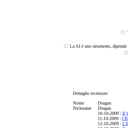
T
La AI è uno strumento, dipende l
Dettaglio recensore
Nome
Dragan
Nickname
Dragan
10-10-2009 :
Il 
11-10-2009 :
I B
12-10-2009 :
L'