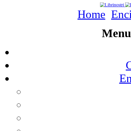
Home
Enc
Menu 
C
En