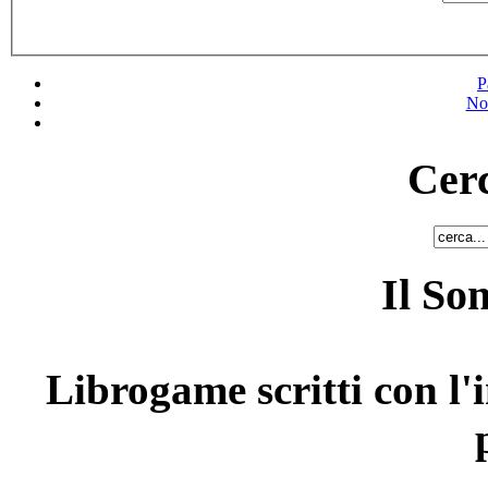
P
No
Cerc
Il So
Librogame scritti con l'i