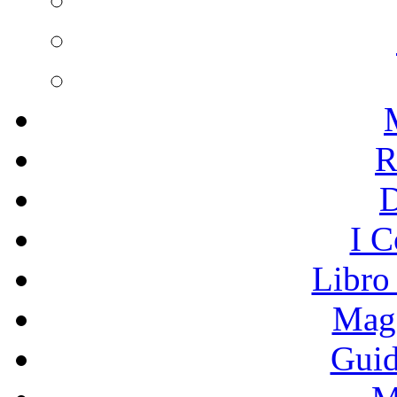
R
I C
Libro
Mage
Guid