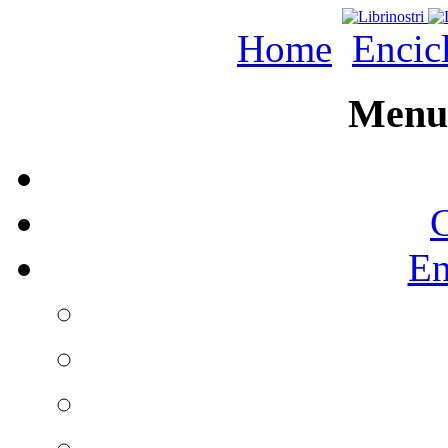
Home
Encic
Menu 
C
En