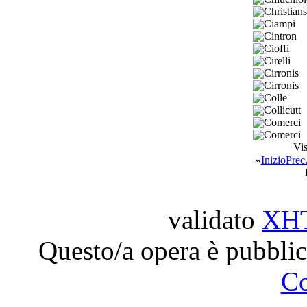
Christian
Ciampi
Cintron
Cioffi
Cirelli
Cirronis
Cirronis
Colle
Collicutt
Comerci
Comerci
Vis
«
Inizio
Prec
validato
XH
Questo/a opera è pubblic
C