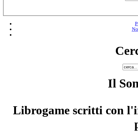
P
No
Cerc
Il So
Librogame scritti con l'i