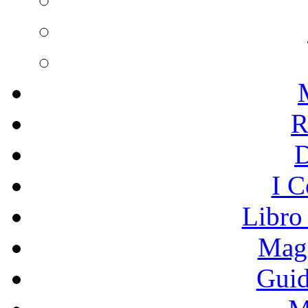
R
I C
Libro
Mage
Guid