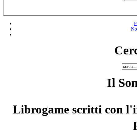
P
No
Cerc
Il So
Librogame scritti con l'i