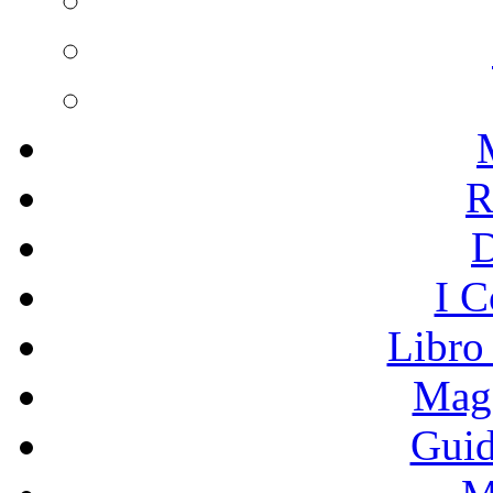
R
I C
Libro
Mage
Guid