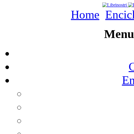
Home
Encic
Menu 
C
En