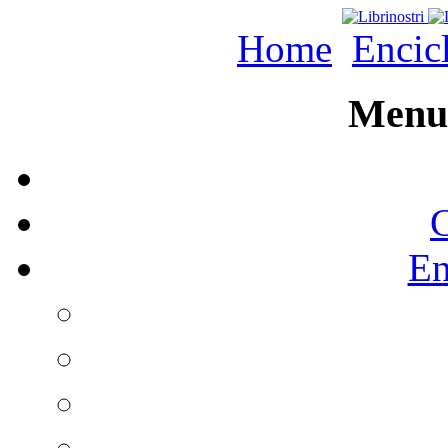
Home
Encic
Menu 
C
En