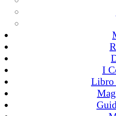
R
I C
Libro
Mage
Guid