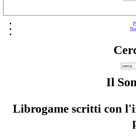
P
No
Cerc
Il So
Librogame scritti con l'i