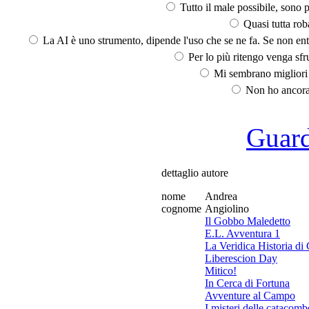
Tutto il male possibile, sono p
Quasi tutta rob
La AI è uno strumento, dipende l'uso che se ne fa. Se non ent
Per lo più ritengo venga sfru
Mi sembrano migliori d
Non ho ancora 
Guarda
dettaglio autore
nome
Andrea
cognome
Angiolino
Il Gobbo Maledetto
E.L. Avventura 1
La Veridica Historia di
Liberescion Day
Mitico!
In Cerca di Fortuna
Avventure al Campo
I misteri delle catacom