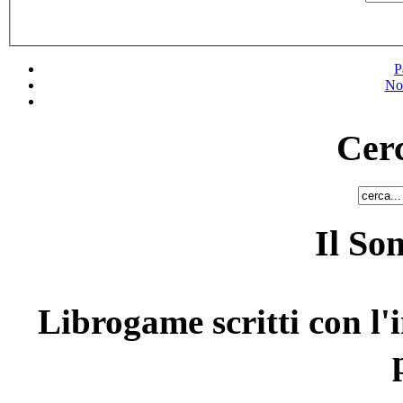
P
No
Cerc
Il So
Librogame scritti con l'i