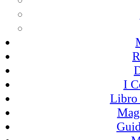
R
I C
Libro
Mage
Guid