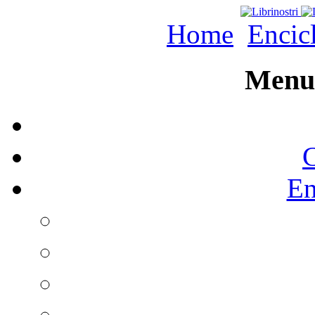
Home
Encic
Menu 
C
En