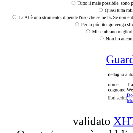
Tutto il male possibile, sono p
Quasi tutta rob
La AI è uno strumento, dipende l'uso che se ne fa. Se non ent
Per lo più ritengo venga sfru
Mi sembrano migliori d
Non ho ancora 
Guarda
dettaglio aut
nome
Tr
cognome
We
Dol
libri scritti
Mol
validato
XH