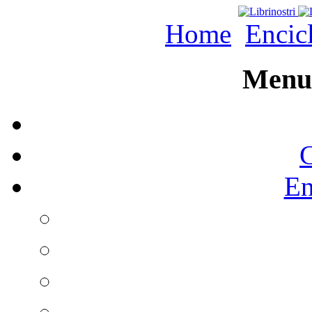
Home
Encic
Menu 
C
En