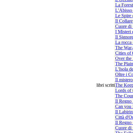
La Forest
L'Abisso 
Le Spire 
Il Collare
Cuore di
I Misteri
Il Signor
La rocca
The War
Cities of
Over the
The Plai
L'Isola de
Oltre i C
Il mistero
libri scritti
The Keep
Lords of 
The Cour
Il Regno
Can you 
Il Labirin
Città d'O
Il Regno
Cuore di