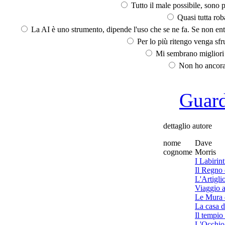
Tutto il male possibile, sono p
Quasi tutta rob
La AI è uno strumento, dipende l'uso che se ne fa. Se non ent
Per lo più ritengo venga sfru
Mi sembrano migliori d
Non ho ancora 
Guarda
dettaglio autore
nome
Dave
cognome
Morris
I Labirint
Il Regno
L'Artigl
Viaggio a
Le Mura 
La casa d
Il tempio
L'Occhio