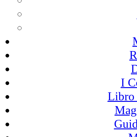
R
I C
Libro
Mage
Guid