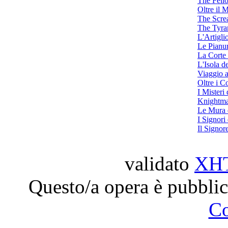
The Fell
Oltre il 
The Scre
The Tyra
L'Artigl
Le Pianur
La Corte 
L'Isola de
Viaggio a
Oltre i C
I Misteri
Knightma
Le Mura 
I Signori
Il Signor
validato
XH
Questo/a opera è pubblic
C