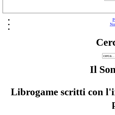
P
No
Cerc
Il So
Librogame scritti con l'i