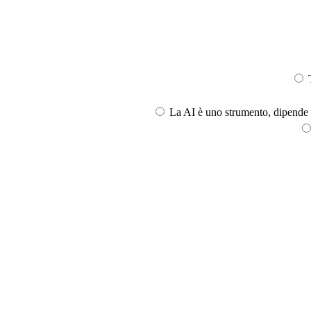
T
La AI è uno strumento, dipende l