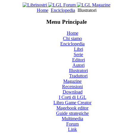
Home
Enciclopedia
Illustratori
Menu Principale
Home
Chi siamo
Enciclopedia
Libri
Serie
Editori
Autori
Illustratori
Traduttori
Magazine
Recensioni
Download
I Corti di LGL
Libro Game Creator
Magebook editor
Guide strategiche
Multimedia
Forum
Link