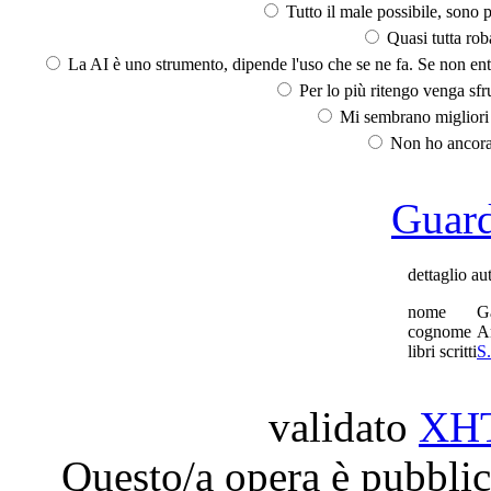
Tutto il male possibile, sono p
Quasi tutta rob
La AI è uno strumento, dipende l'uso che se ne fa. Se non ent
Per lo più ritengo venga sfru
Mi sembrano migliori d
Non ho ancora 
Guarda
dettaglio au
nome
Ga
cognome
A
libri scritti
S.
validato
XH
Questo/a opera è pubblic