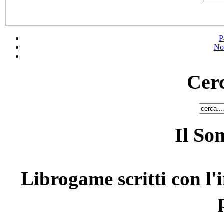
P
No
Cerc
Il So
Librogame scritti con l'i