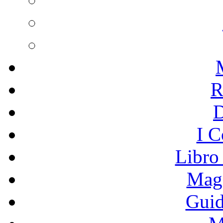
R
I C
Libro
Mage
Guid