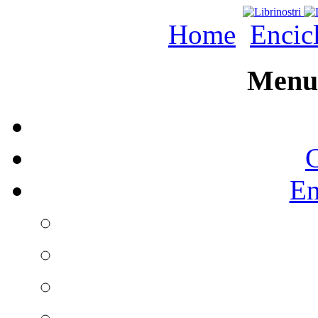
Home
Encic
Menu 
C
En