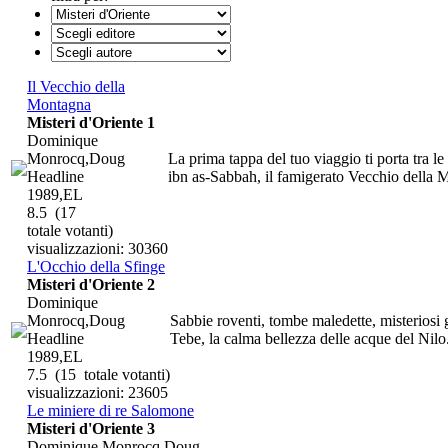
Il Vecchio della
Montagna
Misteri d'Oriente 1
Dominique
Monrocq,Doug
La prima tappa del tuo viaggio ti porta tra 
Headline
ibn as-Sabbah, il famigerato Vecchio della M
1989,EL
8.5
(17
totale votanti)
visualizzazioni: 30360
L'Occhio della Sfinge
Misteri d'Oriente 2
Dominique
Monrocq,Doug
Sabbie roventi, tombe maledette, misteriosi g
Headline
Tebe, la calma bellezza delle acque del Nilo.
1989,EL
7.5
(15 totale votanti)
visualizzazioni: 23605
Le miniere di re Salomone
Misteri d'Oriente 3
Dominique Monrocq,Doug