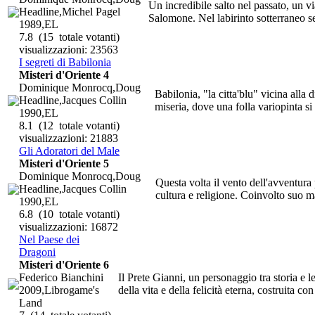
Un incredibile salto nel passato, un v
Headline,Michel Pagel
Salomone. Nel labirinto sotterraneo se
1989,EL
7.8
(15 totale votanti)
visualizzazioni: 23563
I segreti di Babilonia
Misteri d'Oriente 4
Dominique Monrocq,Doug
Babilonia, "la citta'blu" vicina alla
Headline,Jacques Collin
miseria, dove una folla variopinta si 
1990,EL
8.1
(12 totale votanti)
visualizzazioni: 21883
Gli Adoratori del Male
Misteri d'Oriente 5
Dominique Monrocq,Doug
Questa volta il vento dell'avventura p
Headline,Jacques Collin
cultura e religione. Coinvolto suo ma
1990,EL
6.8
(10 totale votanti)
visualizzazioni: 16872
Nel Paese dei
Dragoni
Misteri d'Oriente 6
Federico Bianchini
Il Prete Gianni, un personaggio tra storia e l
2009,Librogame's
della vita e della felicità eterna, costruita con
Land