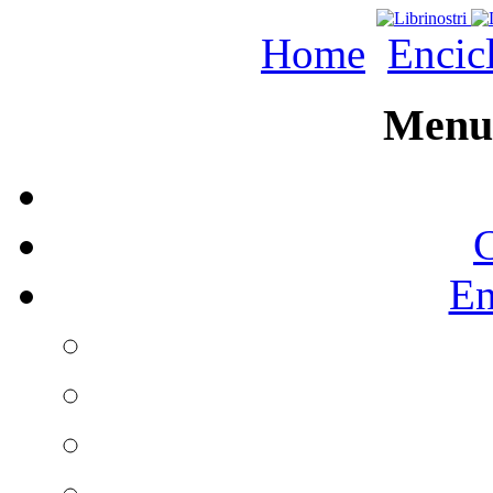
Home
Encic
Menu 
C
En