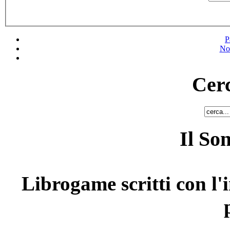
P
No
Cerc
Il So
Librogame scritti con l'i