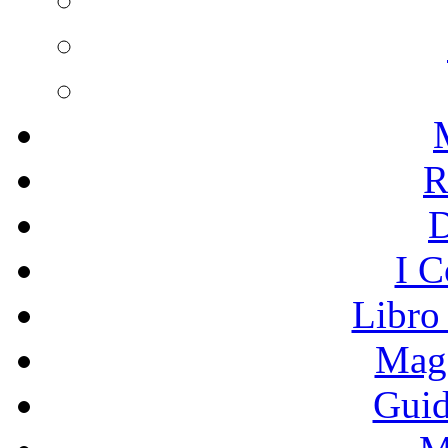
R
I C
Libro
Mage
Guid