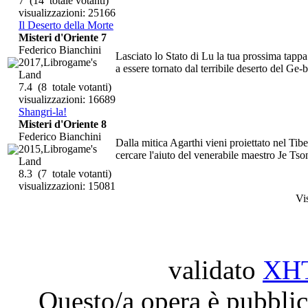
7
(14 totale votanti)
visualizzazioni: 25166
Il Deserto della Morte
Misteri d'Oriente 7
Federico Bianchini
Lasciato lo Stato di Lu la tua prossima tappa
2017,Librogame's
a essere tornato dal terribile deserto del Ge-b
Land
7.4
(8 totale votanti)
visualizzazioni: 16689
Shangri-la!
Misteri d'Oriente 8
Federico Bianchini
Dalla mitica Agarthi vieni proiettato nel Tib
2015,Librogame's
cercare l'aiuto del venerabile maestro Je Ts
Land
8.3
(7 totale votanti)
visualizzazioni: 15081
Vi
validato
XH
Questo/a opera è pubblic