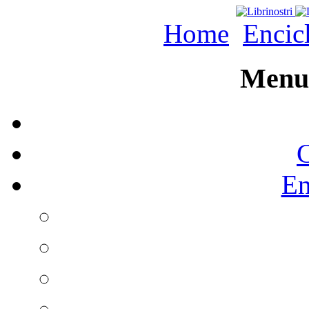
Home
Encic
Menu 
C
En