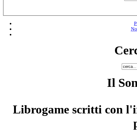
P
No
Cerc
Il So
Librogame scritti con l'i