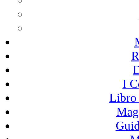
R
I C
Libro
Mage
Guid