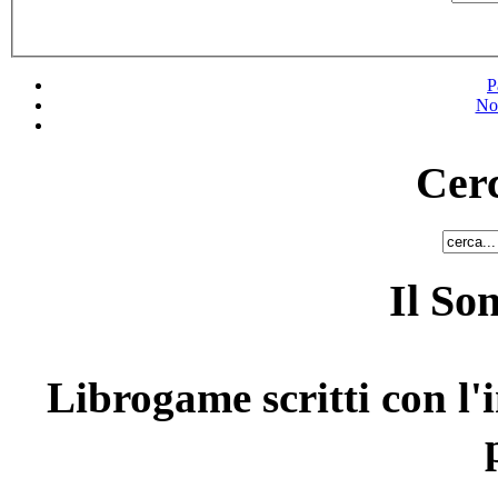
P
No
Cerc
Il So
Librogame scritti con l'i