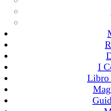
R
I C
Libro
Mage
Guid