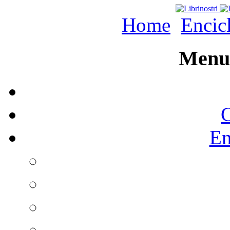
Home
Encic
Menu 
C
En