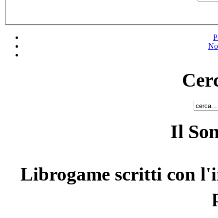
P
No
Cerc
Il So
Librogame scritti con l'i