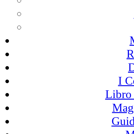
R
I C
Libro
Mage
Guid