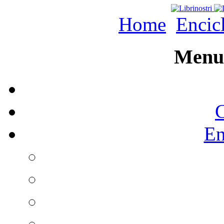
Home
Encic
Menu 
C
En