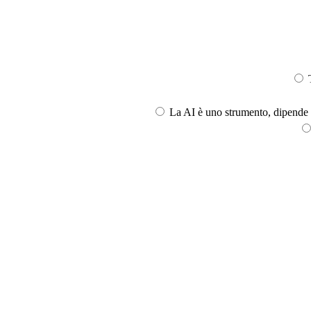
T
La AI è uno strumento, dipende l