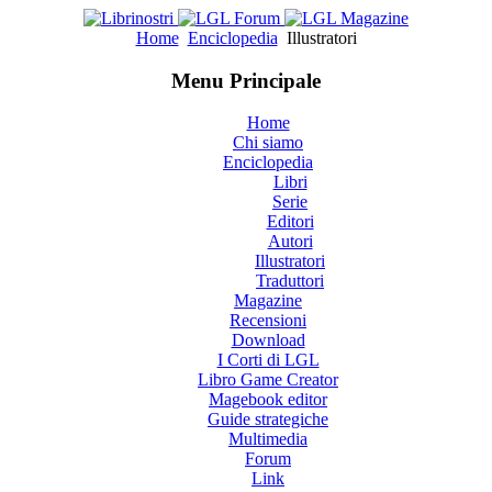
Home
Enciclopedia
Illustratori
Menu Principale
Home
Chi siamo
Enciclopedia
Libri
Serie
Editori
Autori
Illustratori
Traduttori
Magazine
Recensioni
Download
I Corti di LGL
Libro Game Creator
Magebook editor
Guide strategiche
Multimedia
Forum
Link