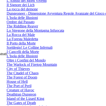
L'Abisso dei Morti Viventi
Il Signore dei Lich
La rocca del demone
Dungeoneer - Dimensione Avventura Regole Avanzate del Gioco 
L'Isola delle Illusioni
Ombre dal Passato
The Riddling Reaver
Lo Stregone della Montagna Infuocata
La Rocca del Male
La Foresta Maledetta
Il Porto della Morte
Sortilegio! Le Colline Infernali
I Cancelli della Morte
strati
L'Isola delle Illusioni
Oltre i Confini del Mondo
The Warlock of Firetop Mountain
City of Thieves
The Citadel of Chaos
The Forest of Doom
House of Hell
The Port of Peril
Creature of Havoc
Deathtrap Dungeon
Island of the Lizard King
The Gates of Death