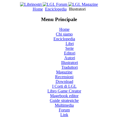
Home
Enciclopedia
Illustratori
Menu Principale
Home
Chi siamo
Enciclopedia
Libri
Serie
Editori
Autori
Illustratori
Traduttori
Magazine
Recensioni
Download
I Corti di LGL
Libro Game Creator
Magebook editor
Guide strategiche
Multimedia
Forum
Link