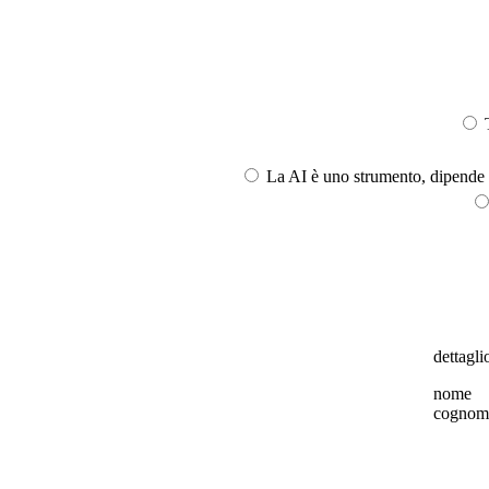
T
La AI è uno strumento, dipende l
dettaglio
nome
cognom