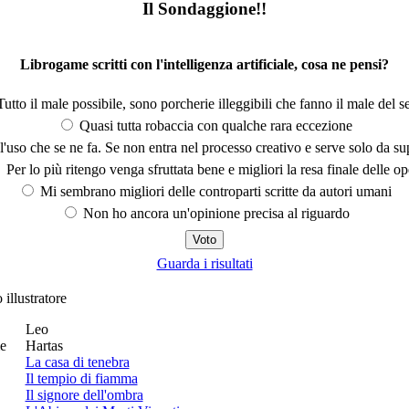
Il Sondaggione!!
Librogame scritti con l'intelligenza artificiale, cosa ne pensi?
utto il male possibile, sono porcherie illeggibili che fanno il male del se
Quasi tutta robaccia con qualche rara eccezione
'uso che se ne fa. Se non entra nel processo creativo e serve solo da s
Per lo più ritengo venga sfruttata bene e migliori la resa finale delle op
Mi sembrano migliori delle controparti scritte da autori umani
Non ho ancora un'opinione precisa al riguardo
Guarda i risultati
 illustratore
Leo
e
Hartas
La casa di tenebra
Il tempio di fiamma
Il signore dell'ombra