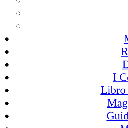
R
I C
Libro
Mage
Guid