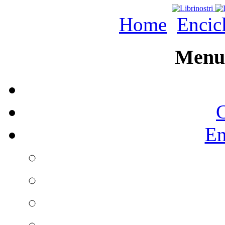
Home
Encic
Menu 
C
En