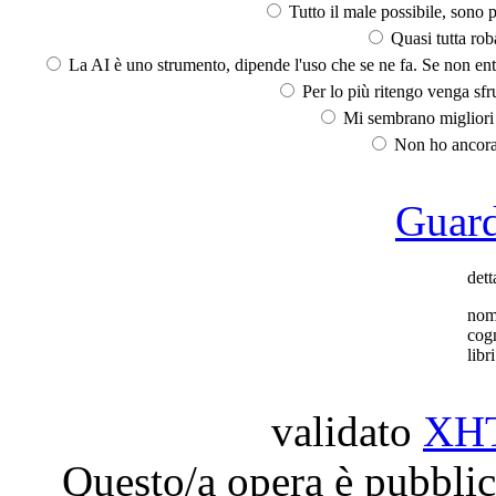
Tutto il male possibile, sono p
Quasi tutta rob
La AI è uno strumento, dipende l'uso che se ne fa. Se non ent
Per lo più ritengo venga sfru
Mi sembrano migliori d
Non ho ancora 
Guarda
dett
nom
cog
libri
validato
XH
Questo/a opera è pubblic