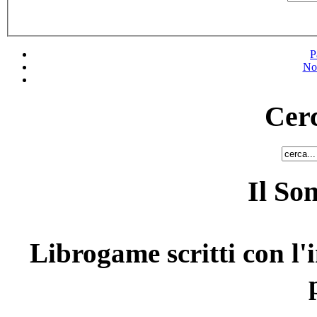
P
No
Cerc
Il So
Librogame scritti con l'i