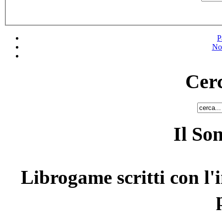
P
No
Cerc
Il So
Librogame scritti con l'i