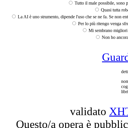
Tutto il male possibile, sono p
Quasi tutta rob
La AI è uno strumento, dipende l'uso che se ne fa. Se non ent
Per lo più ritengo venga sfru
Mi sembrano migliori d
Non ho ancora 
Guarda
dett
no
co
libr
validato
XH
Questo/a opera è pubblic