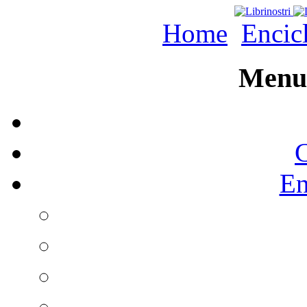
Home
Encic
Menu 
C
En