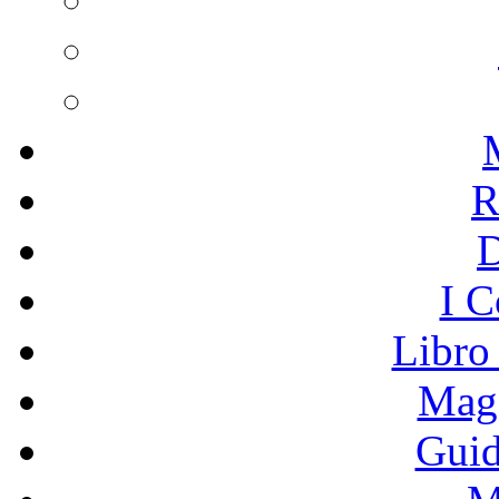
R
I C
Libro
Mage
Guid