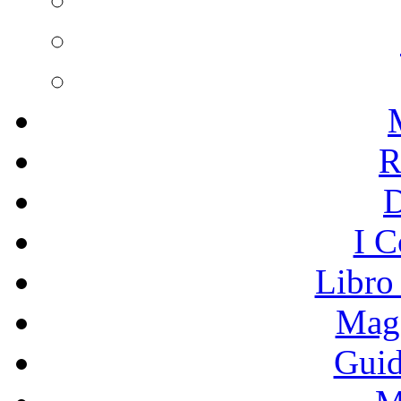
R
I C
Libro
Mage
Guid