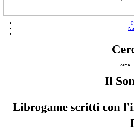
P
No
Cerc
Il So
Librogame scritti con l'i