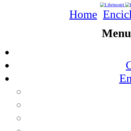
Home
Encic
Menu 
C
En