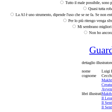
Tutto il male possibile, sono p
Quasi tutta rob
La AI è uno strumento, dipende l'uso che se ne fa. Se non ent
Per lo più ritengo venga sfru
Mi sembrano migliori d
Non ho ancora 
Guarda
dettaglio illustrator
nome
Luigi 
cognome
Cecch
Makhtu
Creatu
Avvent
libri illustrati
Makth
Il Leo
Il Sen
Il Sen