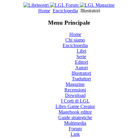
Home
Enciclopedia
Illustratori
Menu Principale
Home
Chi siamo
Enciclopedia
Libri
Serie
Editori
Autori
Illustratori
Traduttori
Magazine
Recensioni
Download
I Corti di LGL
Libro Game Creator
Magebook editor
Guide strategiche
Multimedia
Forum
Link