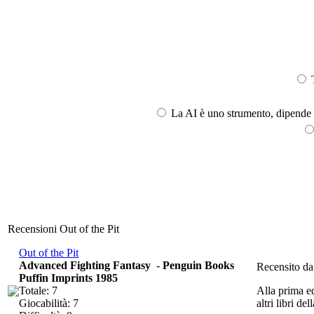
T
La AI è uno strumento, dipende l
Recensioni Out of the Pit
Out of the Pit
Advanced Fighting Fantasy
-
Penguin Books
Recensito d
Puffin Imprints 1985
Totale: 7
Alla prima ed
Giocabilità: 7
altri libri de