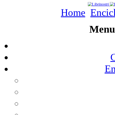
Home
Encic
Menu 
C
En