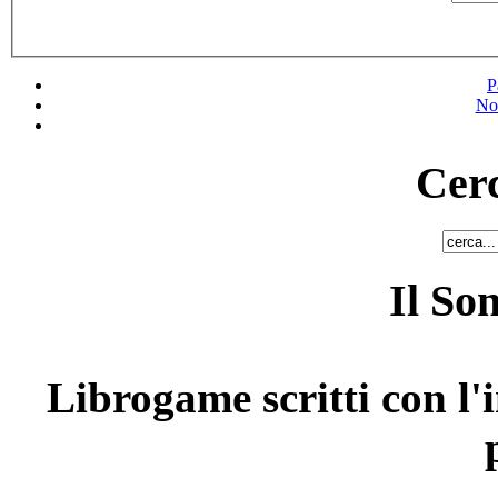
P
No
Cerc
Il So
Librogame scritti con l'i