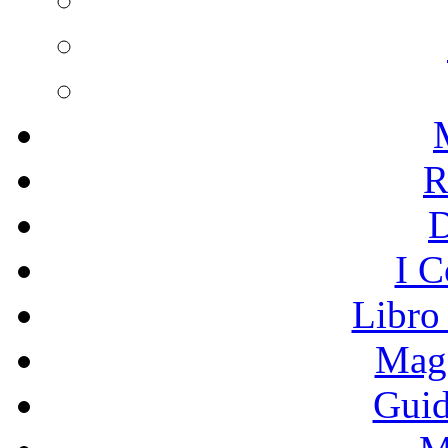
R
I C
Libro
Mage
Guid