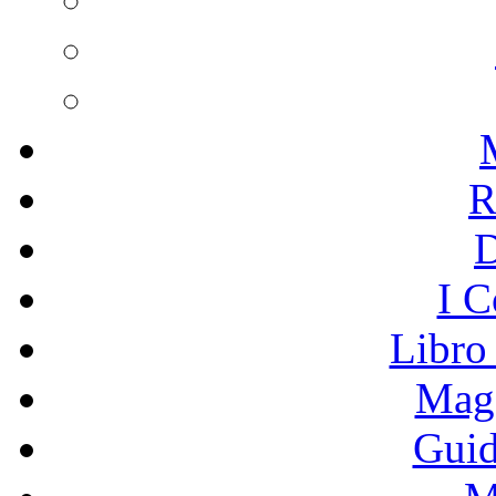
R
I C
Libro
Mage
Guid