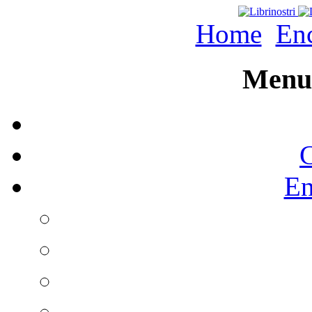
Home
Enc
Menu 
C
En