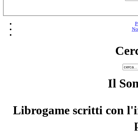
P
No
Cerc
Il So
Librogame scritti con l'i