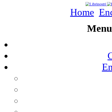
Home
Enc
Menu 
C
En