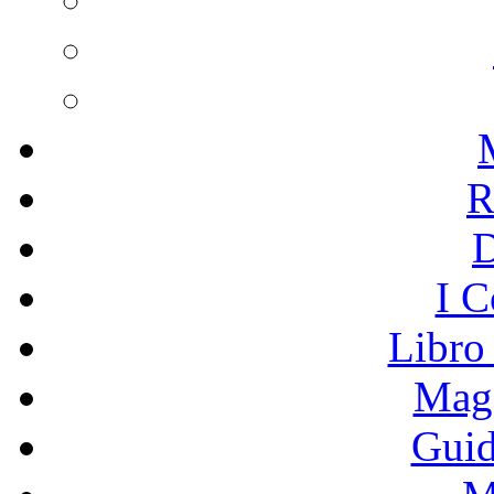
R
I C
Libro
Mage
Guid