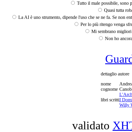
Tutto il male possibile, sono p
Quasi tutta rob
La AI è uno strumento, dipende l'uso che se ne fa. Se non ent
Per lo più ritengo venga sfru
Mi sembrano migliori d
Non ho ancora 
Guarda
dettaglio autore
nome
Andre
cognome
Canob
L'Arch
libri scritti
I Domi
Willy 
validato
XH