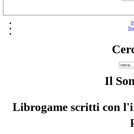
P
No
Cerc
Il So
Librogame scritti con l'i