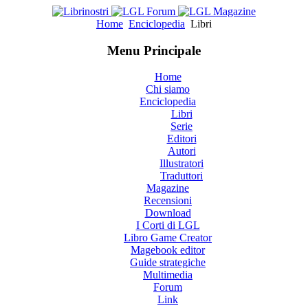
Home
Enciclopedia
Libri
Menu Principale
Home
Chi siamo
Enciclopedia
Libri
Serie
Editori
Autori
Illustratori
Traduttori
Magazine
Recensioni
Download
I Corti di LGL
Libro Game Creator
Magebook editor
Guide strategiche
Multimedia
Forum
Link