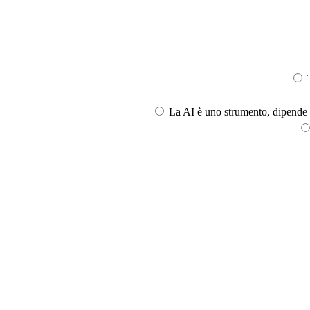
T
La AI è uno strumento, dipende l