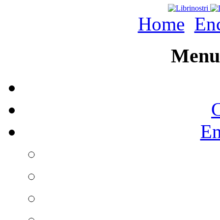
Home
Enc
Menu 
C
En