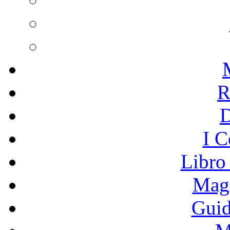
R
I C
Libro
Mage
Guid