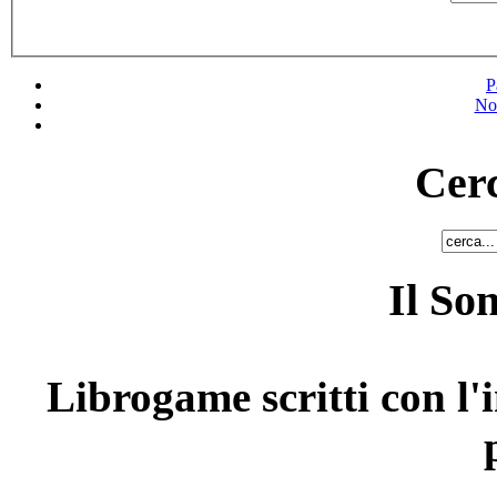
P
No
Cerc
Il So
Librogame scritti con l'i