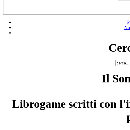
P
No
Cerc
Il So
Librogame scritti con l'i