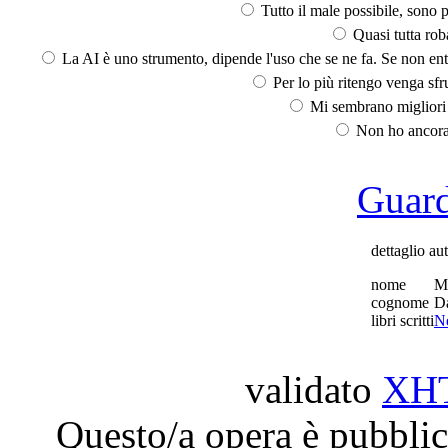
Tutto il male possibile, sono p
Quasi tutta rob
La AI è uno strumento, dipende l'uso che se ne fa. Se non ent
Per lo più ritengo venga sfru
Mi sembrano migliori d
Non ho ancora 
Guarda
dettaglio au
nome
M
cognome
Da
libri scritti
Ne
validato
XH
Questo/a opera è pubblic