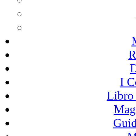
R
I C
Libro
Mage
Guid