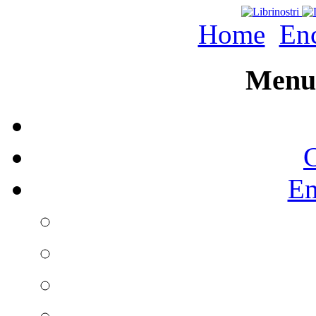
Home
Enc
Menu 
C
En