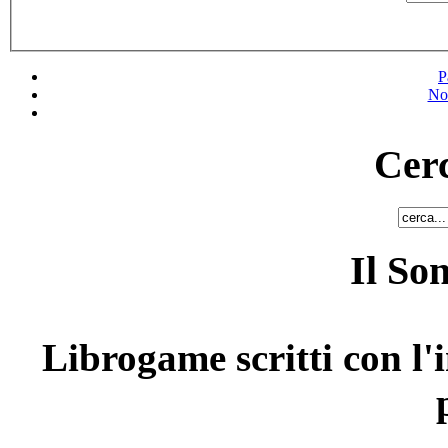
P
No
Cerc
Il So
Librogame scritti con l'i