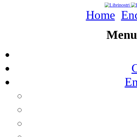
Home
Enc
Menu 
C
En