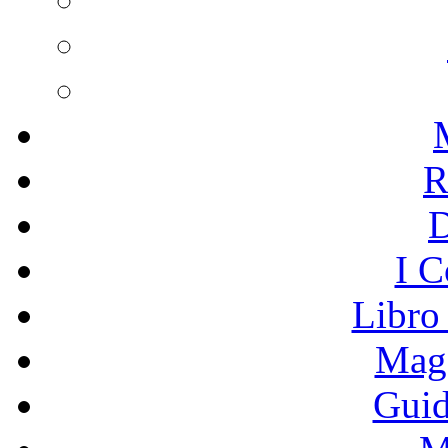
R
I C
Libro
Mage
Guid