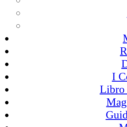
R
I C
Libro
Mage
Guid