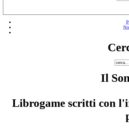
P
No
Cerc
Il So
Librogame scritti con l'i