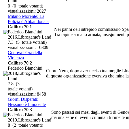
Land
0
(0 totale votanti)
visualizzazioni: 2027
Milano Morente: La
Polizia è Abbandonata
Calibro 70 1
Nei panni dell'intrepido commissario Spar
Federico Bianchini
Tra rapine a mano armata, inseguimenti per 
2016,Librogame's Land
7.3
(5 totale votanti)
visualizzazioni: 10309
Genova l'Ora della
Violenza
Calibro 70 2
Federico Bianchini
Cuore Nero, dopo aver ucciso tua moglie Linda,
2018,Librogame's
di questa organizzazione eversiva che mina la 
Land
7.8
(3
totale votanti)
visualizzazioni: 8458
Giorni Disperati:
Nessuno è Innocente
Calibro 70 3
Sono passati sei mesi dagli eventi di Genova
Federico Bianchini
ma una serie di eventi criminali ti rimette in 
2019,Librogame's Land
8
(2 totale votanti)