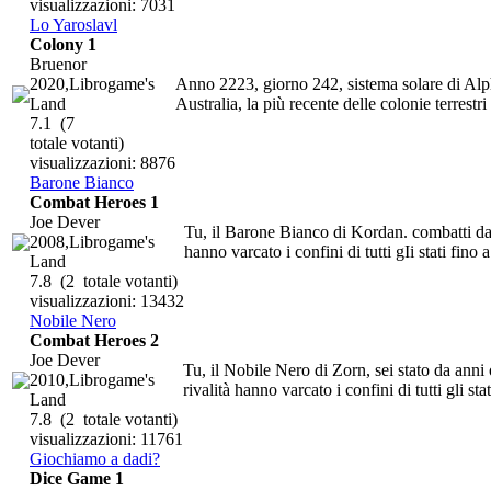
visualizzazioni: 7031
Lo Yaroslavl
Colony 1
Bruenor
2020,Librogame's
Anno 2223, giorno 242, sistema solare di Alph
Land
Australia, la più recente delle colonie terrestri e
7.1
(7
totale votanti)
visualizzazioni: 8876
Barone Bianco
Combat Heroes 1
Joe Dever
Tu, il Barone Bianco di Kordan. combatti da a
2008,Librogame's
hanno varcato i confini di tutti gIi stati fino 
Land
7.8
(2 totale votanti)
visualizzazioni: 13432
Nobile Nero
Combat Heroes 2
Joe Dever
Tu, il Nobile Nero di Zorn, sei stato da anni 
2010,Librogame's
rivalità hanno varcato i confini di tutti gli stat
Land
7.8
(2 totale votanti)
visualizzazioni: 11761
Giochiamo a dadi?
Dice Game 1