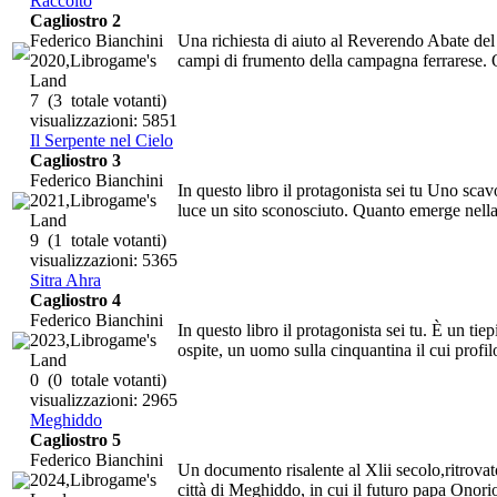
Raccolto
Cagliostro 2
Federico Bianchini
Una richiesta di aiuto al Reverendo Abate del t
2020,Librogame's
campi di frumento della campagna ferrarese. Q
Land
7
(3 totale votanti)
visualizzazioni: 5851
Il Serpente nel Cielo
Cagliostro 3
Federico Bianchini
In questo libro il protagonista sei tu Uno scav
2021,Librogame's
luce un sito sconosciuto. Quanto emerge nella
Land
9
(1 totale votanti)
visualizzazioni: 5365
Sitra Ahra
Cagliostro 4
Federico Bianchini
In questo libro il protagonista sei tu. È un ti
2023,Librogame's
ospite, un uomo sulla cinquantina il cui profilo
Land
0
(0 totale votanti)
visualizzazioni: 2965
Meghiddo
Cagliostro 5
Federico Bianchini
Un documento risalente al Xlii secolo,ritrovat
2024,Librogame's
città di Meghiddo, in cui il futuro papa Onorio