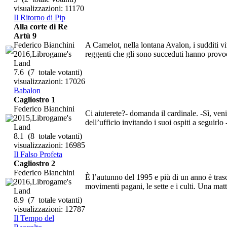
visualizzazioni: 11170
Il Ritorno di Pip
Alla corte di Re
Artù 9
Federico Bianchini
A Camelot, nella lontana Avalon, i sudditi v
2016,Librogame's
reggenti che gli sono succeduti hanno provoc
Land
7.6
(7 totale votanti)
visualizzazioni: 17026
Babalon
Cagliostro 1
Federico Bianchini
Ci aiuterete?- domanda il cardinale. -Sì, ven
2015,Librogame's
dell’ufficio invitando i suoi ospiti a seguirlo 
Land
8.1
(8 totale votanti)
visualizzazioni: 16985
Il Falso Profeta
Cagliostro 2
Federico Bianchini
È l’autunno del 1995 e più di un anno è trasc
2016,Librogame's
movimenti pagani, le sette e i culti. Una matti
Land
8.9
(7 totale votanti)
visualizzazioni: 12787
Il Tempo del