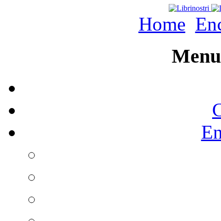
Home
Enc
Menu 
C
En