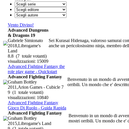
Vento Divino!
Advanced Dungeons
& Dragons 19
Gabriele Simionato
Sei Kurasai Hidenaga, valoroso samurai come
2018,Librogame's
anche un pericolosissimo ninja, membro della
Land
8.8
(7 totale votanti)
visualizzazioni: 15009
Advanced Fighting Fantasy the
role play game - Quickstart
Advanced Fighting Fantasy
Benvenuto in un mondo di avventura
Graham Bottley
orribili. Un mondo che e' descritt
2011,Arion Games - Cubicle 7
9
(1 totale votanti)
visualizzazioni: 10840
Advanced Fighting Fantasy
Gioco Di Ruolo - Guida Rapida
Advanced Fighting Fantasy
Benvenuto in un mondo di avventur
Graham Bottley
mostri orribili. Un mondo che e' d
2015,Librogame's Land
9
(2 totale votanti)