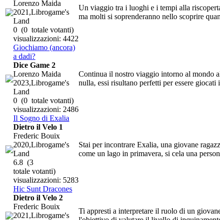
Lorenzo Maida
Un viaggio tra i luoghi e i tempi alla riscoper
2021,Librogame's
ma molti si soprenderanno nello scoprire quant
Land
0
(0 totale votanti)
visualizzazioni: 4422
Giochiamo (ancora)
a dadi?
Dice Game 2
Lorenzo Maida
Continua il nostro viaggio intorno al mondo al
2023,Librogame's
nulla, essi risultano perfetti per essere giocati
Land
0
(0 totale votanti)
visualizzazioni: 2486
Il Sogno di Exalia
Dietro il Velo 1
Frederic Bouix
2020,Librogame's
Stai per incontrare Exalia, una giovane ragazz
Land
come un lago in primavera, si cela una persona
6.8
(3
totale votanti)
visualizzazioni: 5283
Hic Sunt Dracones
Dietro il Velo 2
Frederic Bouix
Ti appresti a interpretare il ruolo di un giov
2021,Librogame's
l'obiettivo di valutare il livello di inquinamen