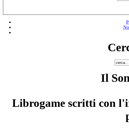
P
No
Cerc
Il So
Librogame scritti con l'i