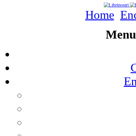
Home
Enc
Menu 
C
En