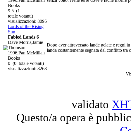
1996,Pan McMillan
senza volto. Nelle terre dove è facile morire pe
Books
9.5
(1
totale votanti)
visualizzazioni: 8095
Lords of the Rising
Sun
Fabled Lands 6
Dave Morris,Jamie
Dopo aver attraversato lande gelate e regni in
Thomson
landa costantemente segnata dal conflitto tra cl
1996,Pan McMillan
Books
0
(0 totale votanti)
visualizzazioni: 8268
Vi
validato
XH
Questo/a opera è pubblic
C