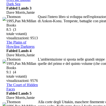
Dark Sea
Fabled Lands 3
Dave Morris,Jamie
Thomson
Quasi l'intero libro si sviluppa nell'esplorazi
1995,Pan McMillan
di Ankon-Konu. Tempeste, battaglie con pirati
Books
8.5
(3
totale votanti)
visualizzazioni: 9513
The Plains of
Howling Darkness
Fabled Lands 4
Dave Morris,Jamie
Thomson
L'ambientazione si sposta nelle grandi steppe se
1995,Pan McMillan
quelle del primo e del quinto volume (che co
Books
9.1
(4
totale votanti)
visualizzazioni: 9576
The Court of Hidden
Faces
Fabled Lands 5
Dave Morris,Jamie
Thomson
Alla corte degli Uttakin, maschere finemente or