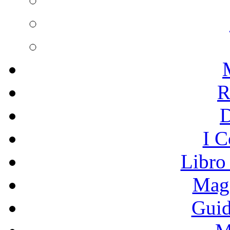
R
I C
Libro
Mage
Guid