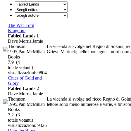
The War-Torn
Kingdom
Fabled Lands 1
Dave Morris,Jamie
Thomson
La vicenda si svolge nel Regno di Sokara, rec
1995,Pan McMillan
Grieve Marlock; nelle montagne a nord sono anc
Books
7.9
(4
totale votanti)
visualizzazioni: 9804
Cities of Gold and
Glory
Fabled Lands 2
Dave Morris,Jamie
Thomson
La vicenda si svolge nel ricco Regno di Golnir
1995,Pan McMillan
lettore sono meno numerose e varie, e finiscon
Books
7.2
(3
totale votanti)
visualizzazioni: 9325
Over the Blood-