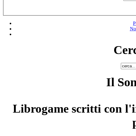
P
No
Cerc
Il So
Librogame scritti con l'i