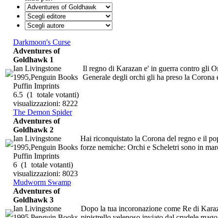
Darkmoon's Curse
Adventures of
Goldhawk 1
Ian Livingstone
Il regno di Karazan e' in guerra contro gli 
1995,Penguin Books
Generale degli orchi gli ha preso la Corona e l'
Puffin Imprints
6.5
(1 totale votanti)
visualizzazioni: 8222
The Demon Spider
Adventures of
Goldhawk 2
Ian Livingstone
Hai riconquistato la Corona del regno e il p
1995,Penguin Books
forze nemiche: Orchi e Scheletri sono in marc
Puffin Imprints
6
(1 totale votanti)
visualizzazioni: 8023
Mudworm Swamp
Adventures of
Goldhawk 3
Ian Livingstone
Dopo la tua incoronazione come Re di Karazan
1995,Penguin Books
pipistrello velenoso inviato dal crudele mago