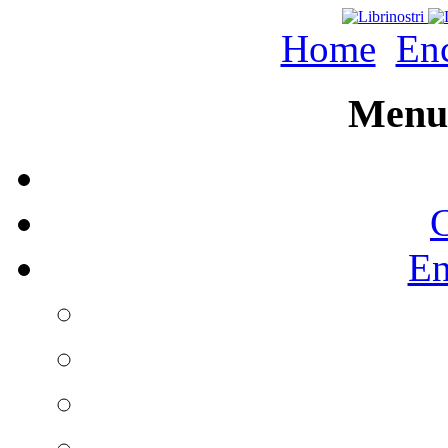
Home
Enc
Menu 
C
En