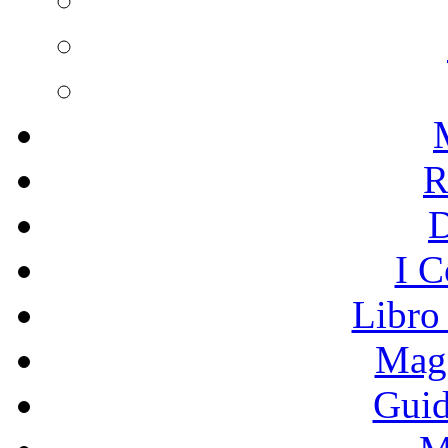
R
I C
Libro
Mage
Guid