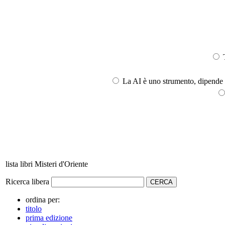
T
La AI è uno strumento, dipende l
lista libri Misteri d'Oriente
Ricerca libera
ordina per:
titolo
prima edizione