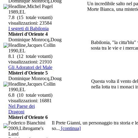
Dominique Monrocq,Doug
Un incredibile salto nel p
Headline,Michel Pagel
Morte Bianca, una misterio
1989,EL
7.8
(15 totale votanti)
visualizzazioni: 23584
I segreti di Babilonia
Misteri d'Oriente 4
Dominique Monrocq,Doug
Babilonia, "la citta'blu"
Headline,Jacques Collin
sosta tra le vie e i mercan
1990,EL
8.1
(12 totale votanti)
visualizzazioni: 21910
Gli Adoratori del Male
Misteri d'Oriente 5
Dominique Monrocq,Doug
Questa volta il vento del
Headline,Jacques Collin
nella lotta tra i monaci i
1990,EL
6.8
(10 totale votanti)
visualizzazioni: 16881
Nel Paese dei
Dragoni
Misteri d'Oriente 6
Federico Bianchini
Il Prete Gianni, un personaggio tra storia e le
2009,Librogame's
so...
[continua]
Land