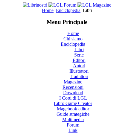
Home
Enciclopedia
Libri
Menu Principale
Home
Chi siamo
Enciclopedia
Libri
Serie
Editori
Autori
Illustratori
Traduttori
Magazine
Recensioni
Download
I Corti di LGL
Libro Game Creator
Magebook editor
Guide strategiche
Multimedia
Forum
Link