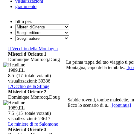
visualizzazioni
gradimento
filtra per:
Il Vecchio della Montagna
Misteri d'Oriente 1
Dominique Monrocq,Doug
La prima tappa del tuo viaggio ti po
Headline
Montagna, capo della temibile...
[co
1989,EL
8.5
(17 totale votanti)
visualizzazioni: 30386
L'Occhio della Sfinge
Misteri d'Oriente 2
Dominique Monrocq,Doug
Sabbie roventi, tombe maledette, mis
Headline
Ecco lo scenario di u...
[continua]
1989,EL
7.5
(15 totale votanti)
visualizzazioni: 23617
Le miniere di re Salomone
Misteri d'Oriente 3