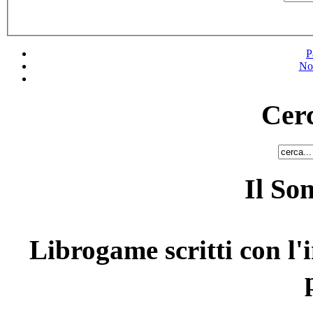
P
No
Cerc
Il So
Librogame scritti con l'i