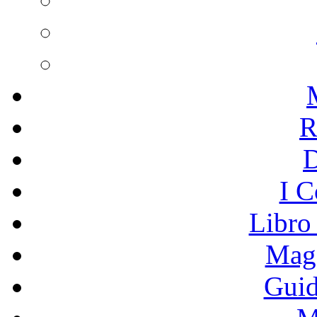
R
I C
Libro
Mage
Guid