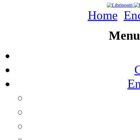
Home
Enc
Menu 
C
En