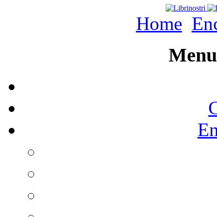
Home
Enc
Menu 
C
En