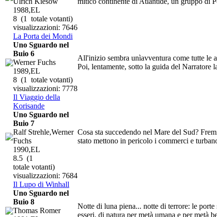
Ulrich Kiesow
mitico continente di Atlantide, un gruppo di Pe
1988,EL
8
(1 totale votanti)
visualizzazioni: 7646
La Porta dei Mondi
Uno Sguardo nel
Buio 6
All'inizio sembra unìavventura come tutte le a
Werner Fuchs
Poi, lentamente, sotto la guida del Narratore l
1989,EL
8
(1 totale votanti)
visualizzazioni: 7778
Il Viaggio della
Korisande
Uno Sguardo nel
Buio 7
Ralf Strehle,Werner
Cosa sta succedendo nel Mare del Sud? Fremiti di
Fuchs
stato mettono in pericolo i commerci e turbano l
1990,EL
8.5
(1
totale votanti)
visualizzazioni: 7684
Il Lupo di Winhall
Uno Sguardo nel
Buio 8
Notte di luna piena... notte di terrore: le port
Thomas Romer
esseri, di natura per metà umana e per metà bes