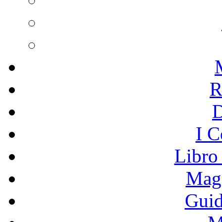
R
I C
Libro
Mage
Guid