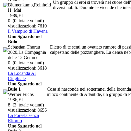
Un gruppo di eroi si troverà nel cuore dell
Blumenkamp,Reinhold
diversi nobili. Durante le vicende che intere
H. Mai
1989,EL
0
(0 totale votanti)
visualizzazioni: 7610
Il Vampiro di Havena
Uno Sguardo nel
Buio
Sebastian Thurau
Dietro di te senti un ovattato rumore di pass
2020,La Compagnia
calpestano delle pozzanghere. La densa nebbi
delle 12 Gemme
0
(0 totale votanti)
visualizzazioni: 3618
La Locanda Al
Cinghiale
Uno Sguardo nel
Buio 1
Cosa si nasconde nei sotterranei della locanda
Werner Fuchs
mitico continente di Atlantide, un gruppo di Pe
1986,EL
8
(2 totale votanti)
visualizzazioni: 8655
La Foresta senza
Ritorno
Uno Sguardo nel