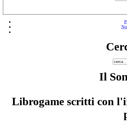
P
No
Cerc
Il So
Librogame scritti con l'i