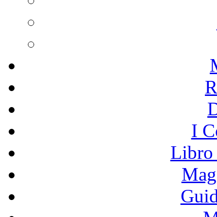
R
I C
Libro
Mage
Guid