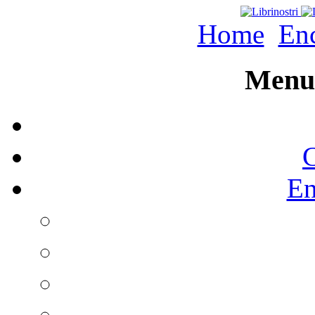
Home
Enc
Menu 
C
En