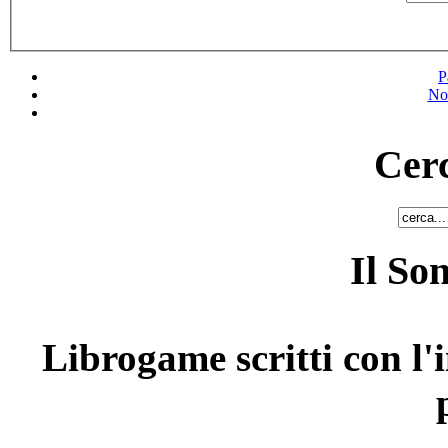
P
No
Cerc
Il So
Librogame scritti con l'i