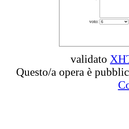
voto:
validato
XH
Questo/a opera è pubblic
C