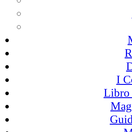
R
I C
Libro
Mage
Guid