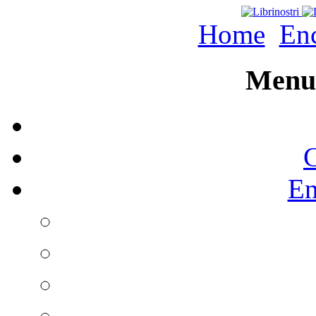
Home
Enc
Menu 
C
En