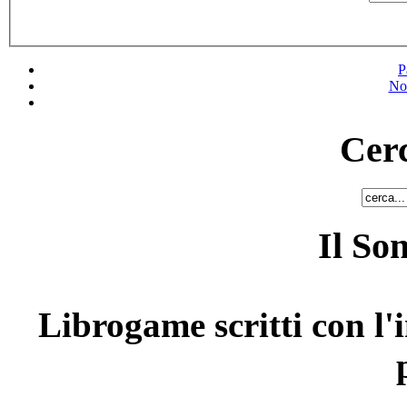
P
No
Cerc
Il So
Librogame scritti con l'i