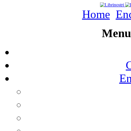
Home
Enc
Menu 
C
En