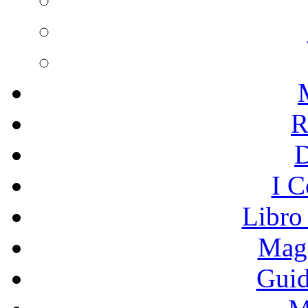
R
I C
Libro
Mage
Guid