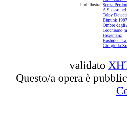
libri illustrati
Senza Perdo
A Spasso nel
Talpy Detect
Bitpunk 198
Ombre dagli 
Giochiamo (a
Hexentanz
Bushido - La 
Giorgio lo Z
validato
XH
Questo/a opera è pubblic
C