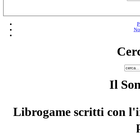
P
No
Cerc
Il So
Librogame scritti con l'i