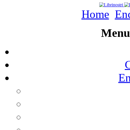
Home
Enc
Menu 
C
En