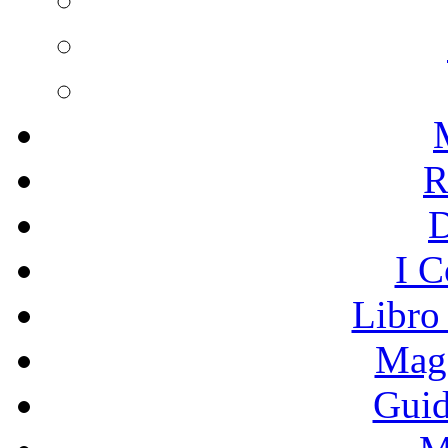
R
I C
Libro
Mage
Guid