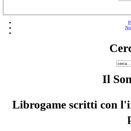
P
No
Cerc
Il So
Librogame scritti con l'i