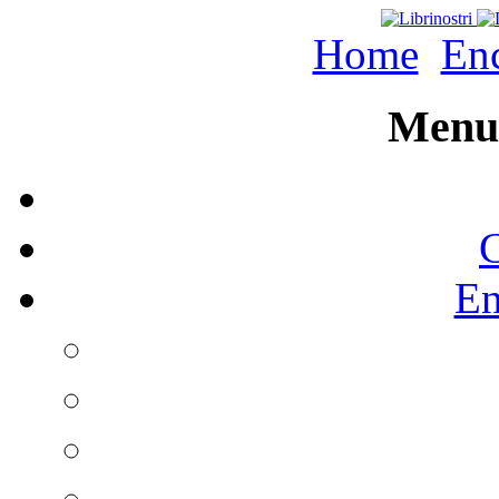
Home
Enc
Menu 
C
En