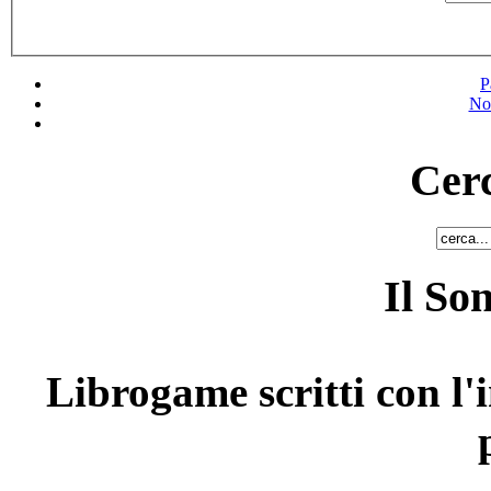
P
No
Cerc
Il So
Librogame scritti con l'i