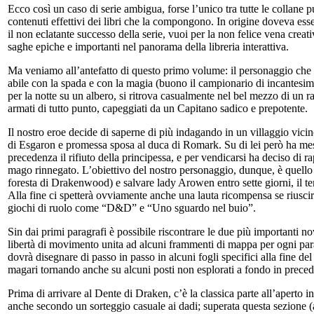
Ecco così un caso di serie ambigua, forse l’unico tra tutte le collane
contenuti effettivi dei libri che la compongono. In origine doveva ess
il non eclatante successo della serie, vuoi per la non felice vena crea
saghe epiche e importanti nel panorama della libreria interattiva.
Ma veniamo all’antefatto di questo primo volume: il personaggio che in
abile con la spada e con la magia (buono il campionario di incantesimi 
per la notte su un albero, si ritrova casualmente nel bel mezzo di un 
armati di tutto punto, capeggiati da un Capitano sadico e prepotente.
Il nostro eroe decide di saperne di più indagando in un villaggio vicin
di Esgaron e promessa sposa al duca di Romark. Su di lei però ha mes
precedenza il rifiuto della principessa, e per vendicarsi ha deciso di 
mago rinnegato. L’obiettivo del nostro personaggio, dunque, è quello d
foresta di Drakenwood) e salvare lady Arowen entro sette giorni, il te
Alla fine ci spetterà ovviamente anche una lauta ricompensa se riusc
giochi di ruolo come “D&D” e “Uno sguardo nel buio”.
Sin dai primi paragrafi è possibile riscontrare le due più importanti no
libertà di movimento unita ad alcuni frammenti di mappa per ogni para
dovrà disegnare di passo in passo in alcuni fogli specifici alla fine del
magari tornando anche su alcuni posti non esplorati a fondo in prece
Prima di arrivare al Dente di Draken, c’è la classica parte all’aperto in 
anche secondo un sorteggio casuale ai dadi; superata questa sezione (