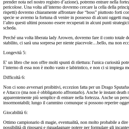
prender nota nel nostro registro d’azione), potremo entrare nella forte
pericolose. Una volta all’interno dovremo cercare la cella della princip
rispetti) dovremo chiaramente affrontare due “boss” piuttosto forti c
specie se avremo la fortuna di venire in possesso di alcuni oggetti mag
l’altro questi ultimi possono essere recuperati in alcuni punti strate
scheda.
Perché una volta liberata lady Arowen, dovremo fare il conto totale d
stabilito, ci sarà una sorpresa per niente piacevole…bello, ma non ecce
Longevità 5:
E' un libro che non offre molti spunti di rilettura: l'unica curiosità potr
l’interno di essa non è molto vasto e labirintico, e non ci si impiega 
Difficoltà 6:
Non ci sono avversari proibitivi, eccezion fatta per un Drago Sputafu
e Attacco (ma non è obbligatorio affrontarlo). Anche le instant death
apparentemente più semplice di entrare nella fortezza. Anche un pers
insormontabili; lungo il cammino comunque si possono reperire oggetti
Giocabilità 6:
Ottimo campionario di magie, eventualità, non molto probabile a dire i
possibilità di riposarsi e riguadagnare potere per formulare gli inca