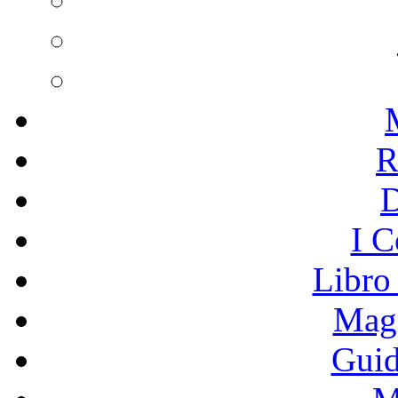
R
I C
Libro
Mage
Guid