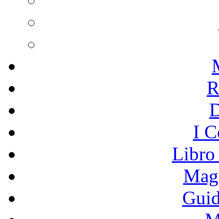
R
I C
Libro
Mage
Guid