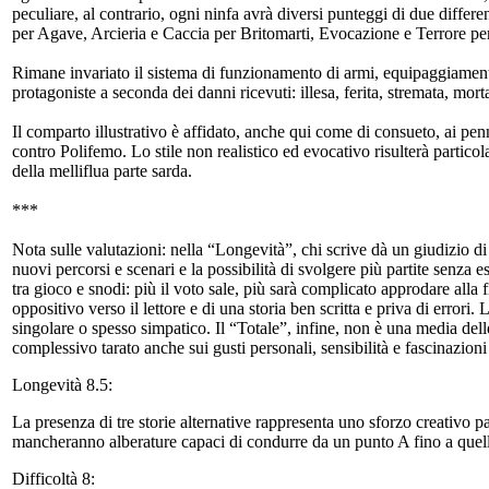
peculiare, al contrario, ogni ninfa avrà diversi punteggi di due differ
per Agave, Arcieria e Caccia per Britomarti, Evocazione e Terrore p
Rimane invariato il sistema di funzionamento di armi, equipaggiamento
protagoniste a seconda dei danni ricevuti: illesa, ferita, stremata, mort
Il comparto illustrativo è affidato, anche qui come di consueto, ai pe
contro Polifemo. Lo stile non realistico ed evocativo risulterà partico
della melliflua parte sarda.
***
Nota sulle valutazioni: nella “Longevità”, chi scrive dà un giudizio d
nuovi percorsi e scenari e la possibilità di svolgere più partite senza 
tra gioco e snodi: più il voto sale, più sarà complicato approdare all
oppositivo verso il lettore e di una storia ben scritta e priva di error
singolare o spesso simpatico. Il “Totale”, infine, non è una media dell
complessivo tarato anche sui gusti personali, sensibilità e fascinazioni
Longevità 8.5:
La presenza di tre storie alternative rappresenta uno sforzo creativo 
mancheranno alberature capaci di condurre da un punto A fino a quello
Difficoltà 8: