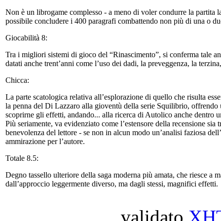
Non è un librogame complesso - a meno di voler condurre la partita lan
possibile concludere i 400 paragrafi combattendo non più di una o due 
Giocabilità 8:
Tra i migliori sistemi di gioco del “Rinascimento”, si conferma tale a
datati anche trent’anni come l’uso dei dadi, la preveggenza, la terzina
Chicca:
La parte scatologica relativa all’esplorazione di quello che risulta ess
la penna del Di Lazzaro alla gioventù della serie Squilibrio, offrendo u
scoprirne gli effetti, andando... alla ricerca di Autolico anche dentr
Più seriamente, va evidenziato come l’estensore della recensione sia tra
benevolenza del lettore - se non in alcun modo un’analisi faziosa dell
ammirazione per l’autore.
Totale 8.5:
Degno tassello ulteriore della saga moderna più amata, che riesce a m
dall’approccio leggermente diverso, ma dagli stessi, magnifici effetti.
validato
XH