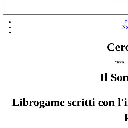
P
No
Cerc
Il So
Librogame scritti con l'i