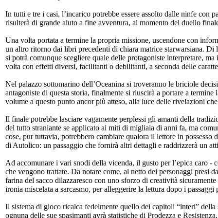
In tutti e tre i casi, l’incarico potrebbe essere assolto dalle ninfe co
risulterà di grande aiuto a fine avventura, al momento del duello final
Una volta portata a termine la propria missione, uscendone con inform
un altro ritorno dai libri precedenti di chiara matrice starwarsiana. Di l
si potrà comunque scegliere quale delle protagoniste interpretare, ma in 
volta con effetti diversi, facilitanti o debilitanti, a seconda delle caratt
Nel palazzo sottomarino dell’Oceanina si troveranno le briciole decisive
antagoniste di questa storia, finalmente si riuscirà a portare a termine
volume a questo punto ancor più atteso, alla luce delle rivelazioni che
Il finale potrebbe lasciare vagamente perplessi gli amanti della tradizi
del tutto straniante se applicato ai miti di migliaia di anni fa, ma co
cose, pur tuttavia, potrebbero cambiare qualora il lettore in possesso d
di Autolico: un passaggio che fornirà altri dettagli e raddrizzerà un att
Ad accomunare i vari snodi della vicenda, il gusto per l’epica caro - c
che vengono trattate. Da notare come, al netto dei personaggi presi dall
farina del sacco dilazzaresco con uno sforzo di creatività sicuramen
ironia miscelata a sarcasmo, per alleggerire la lettura dopo i passaggi pi
Il sistema di gioco ricalca fedelmente quello dei capitoli “interi” del
ognuna delle sue spasimanti avrà statistiche di Prodezza e Resistenza, 