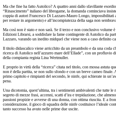
Ma che fine ha fatto Autolico? A quattro anni dallo sfavillante esordio
“Rinascimento” italiano del librogame, la domanda cominciava insisten
coppia di autori Francesco Di Lazzaro-Mauro Longo, impossibilitati a d
per restare in argomento) e all’incompiutezza della saga non sembrava
Ma così non è stato e non sarà. Se il terzo e non conclusivo volume è 
Edizioni Librarsi, a soddisfare la fame contingente di Autolico da parte
Lazzaro, varando un inedito midquel che viene non a caso definito c
Il titolo didascalico viene arricchito da un preambolo e da una coda ch
ricerca di Autolico nell’azzurro mare dell’Ellade”, con un profluvio di
della compianta regista Lina Wertmuller.
E proprio in virtù della “ricerca” citata nel titolo, con mossa astuta q
non è della partita, se non sullo sfondo e con un breve cameo finale. 
primo capitolo e rimpianti del secondo, le ninfe, qui schierate in un’a
pena.
Una dicotomia, quest’ultima, tra i sentimenti ambivalenti che tutte le
segreto di mezze frasi, accenni, scatti d’ira e trepidazione, che alme
passioni propizie e avverse di una donna, con ottima riuscita. E a fron
considerazione, il gioco di squadra delle ninfe costituisce l’ideale co
tanto successo ha avuto nelle prime due uscite.