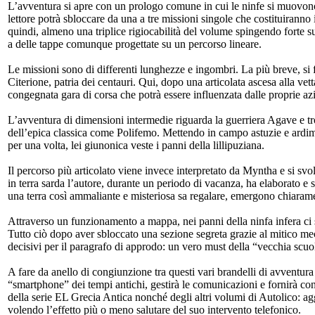
L’avventura si apre con un prologo comune in cui le ninfe si muovono
lettore potrà sbloccare da una a tre missioni singole che costituiranno il
quindi, almeno una triplice rigiocabilità del volume spingendo forte sul
a delle tappe comunque progettate su un percorso lineare.
Le missioni sono di differenti lunghezze e ingombri. La più breve, si f
Citerione, patria dei centauri. Qui, dopo una articolata ascesa alla ve
congegnata gara di corsa che potrà essere influenzata dalle proprie az
L’avventura di dimensioni intermedie riguarda la guerriera Agave e tr
dell’epica classica come Polifemo. Mettendo in campo astuzie e ardime
per una volta, lei giunonica veste i panni della lillipuziana.
Il percorso più articolato viene invece interpretato da Myntha e si svo
in terra sarda l’autore, durante un periodo di vacanza, ha elaborato e s
una terra così ammaliante e misteriosa sa regalare, emergono chiarament
Attraverso un funzionamento a mappa, nei panni della ninfa infera ci s
Tutto ciò dopo aver sbloccato una sezione segreta grazie al mitico mecc
decisivi per il paragrafo di approdo: un vero must della “vecchia scuo
A fare da anello di congiunzione tra questi vari brandelli di avventura
“smartphone” dei tempi antichi, gestirà le comunicazioni e fornirà co
della serie EL Grecia Antica nonché degli altri volumi di Autolico: ag
volendo l’effetto più o meno salutare del suo intervento telefonico.