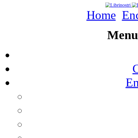
Home
Enc
Menu 
C
En