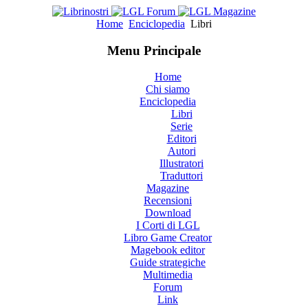
Home
Enciclopedia
Libri
Menu Principale
Home
Chi siamo
Enciclopedia
Libri
Serie
Editori
Autori
Illustratori
Traduttori
Magazine
Recensioni
Download
I Corti di LGL
Libro Game Creator
Magebook editor
Guide strategiche
Multimedia
Forum
Link