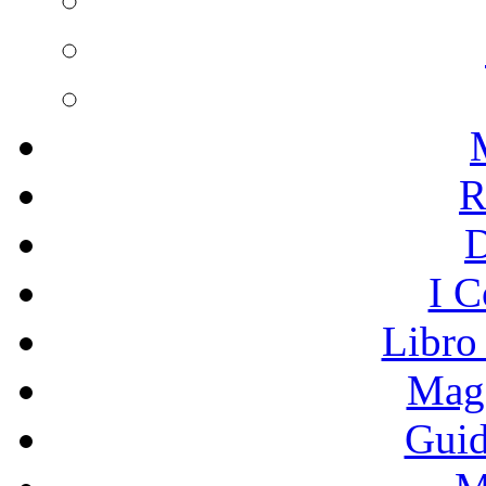
R
I C
Libro
Mage
Guid