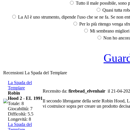
Tutto il male possibile, sono p
Quasi tutta rob
La AI è uno strumento, dipende l'uso che se ne fa. Se non ent
Per lo più ritengo venga sfru
Mi sembrano migliori d
Non ho ancora 
Guarda
Recensioni La Spada del Templare
La Spada del
Templare
Recensito da:
firebead_elvenhair
il 21-04-20
Robin
Hood 2
-
EL 1991
Il secondo librogame della serie Robin Hood, L
Totale: 8
vi costruisce sopra per creare un prodotto decis
Giocabilità: 7
Difficoltà: 5.5
Longevità: 8
La Spada del
Templare