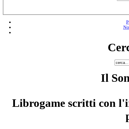
P
No
Cerc
Il So
Librogame scritti con l'i