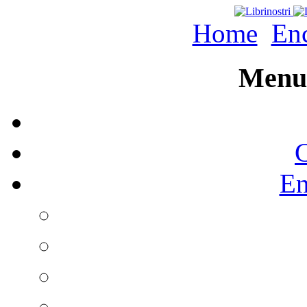
Home
Enc
Menu 
C
En