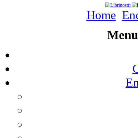
Home
Enc
Menu 
C
En