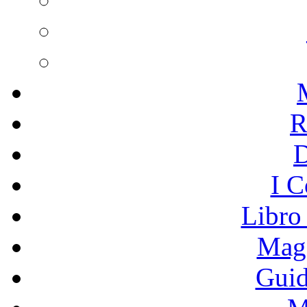
R
I C
Libro
Mage
Guid