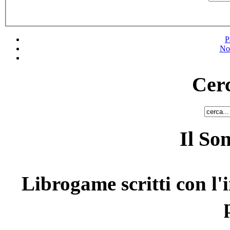
P
No
Cerc
Il So
Librogame scritti con l'i