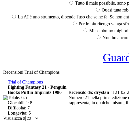
Tutto il male possibile, sono p
Quasi tutta rob
La AI è uno strumento, dipende l'uso che se ne fa. Se non ent
Per lo più ritengo venga sfru
Mi sembrano migliori d
Non ho ancora 
Guarda
Recensioni Trial of Champions
Trial of Champions
Fighting Fantasy 21
-
Penguin
Books Puffin Imprints 1986
Recensito da:
drystan
il 21-02-
Totale: 6.5
Numero 21 nella prima edizione d
Giocabilità: 8
rappresenta, in qualche misura, i
Difficoltà: 7
Longevità: 5
Visualizza #