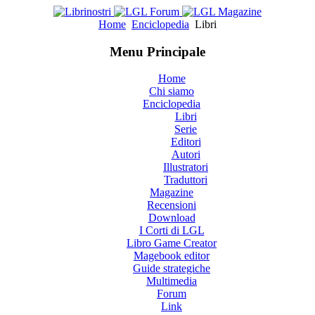
Home
Enciclopedia
Libri
Menu Principale
Home
Chi siamo
Enciclopedia
Libri
Serie
Editori
Autori
Illustratori
Traduttori
Magazine
Recensioni
Download
I Corti di LGL
Libro Game Creator
Magebook editor
Guide strategiche
Multimedia
Forum
Link