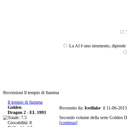
T
La AI è uno strumento, dipende l
Recensioni Il tempio di fiamma
Il tempio di fiamma
Golden
Recensito da:
Icedlake
il 11-06-2015
Dragon 2
-
EL 1993
Totale: 7.5
Secondo volume della serie Golden Dr
Giocabilità: 8
[continua]