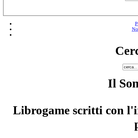
P
No
Cerc
Il So
Librogame scritti con l'i