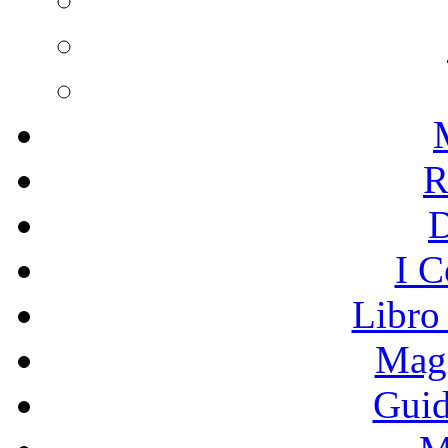
R
I C
Libro
Mage
Guid