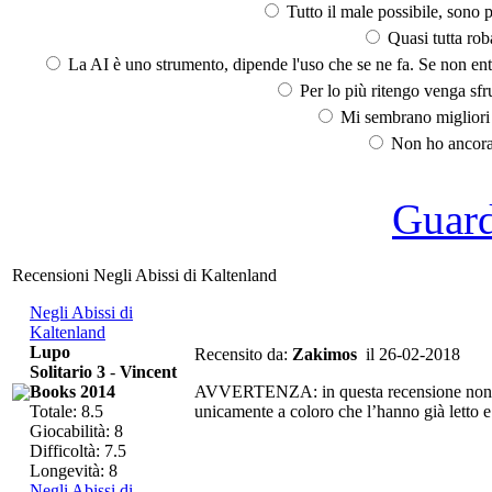
Tutto il male possibile, sono p
Quasi tutta rob
La AI è uno strumento, dipende l'uso che se ne fa. Se non ent
Per lo più ritengo venga sfru
Mi sembrano migliori d
Non ho ancora 
Guarda
Recensioni Negli Abissi di Kaltenland
Negli Abissi di
Kaltenland
Lupo
Recensito da:
Zakimos
il 26-02-2018
Solitario 3
-
Vincent
Books 2014
AVVERTENZA: in questa recensione non aff
Totale: 8.5
unicamente a coloro che l’hanno già letto e
Giocabilità: 8
Difficoltà: 7.5
Longevità: 8
Negli Abissi di