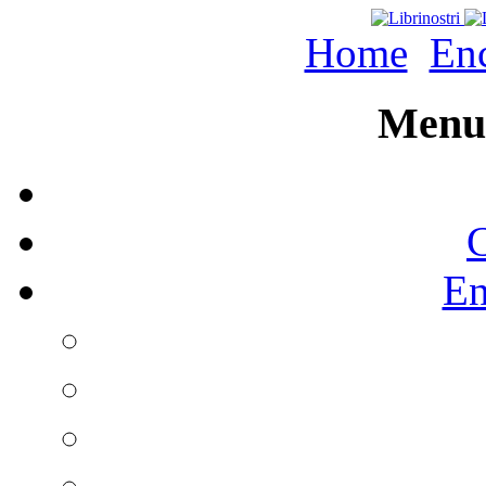
Home
Enc
Menu 
C
En