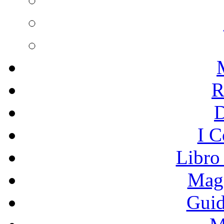
R
I C
Libro
Mage
Guid