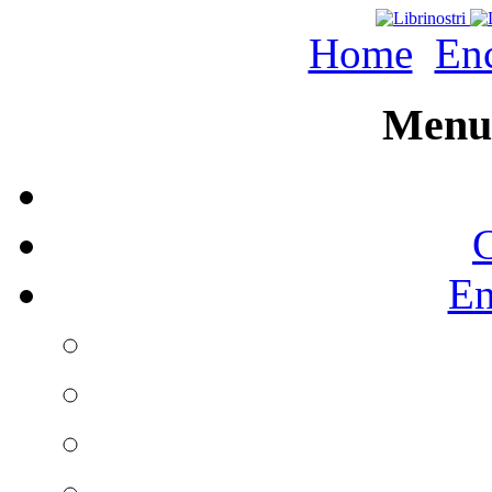
Home
Enc
Menu 
C
En