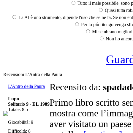
Tutto il male possibile, sono p
Quasi tutta rob
La AI è uno strumento, dipende l'uso che se ne fa. Se non ent
Per lo più ritengo venga sfru
Mi sembrano migliori d
Non ho ancora 
Guarda
Recensioni L'Antro della Paura
Recensito da:
spadade
L'Antro della Paura
Lupo
Primo libro scritto se
Solitario 9
-
EL 1989
Totale: 8.5
mostra come l’immagi
aver visitato un paese
Giocabilità: 9
Difficoltà: 8