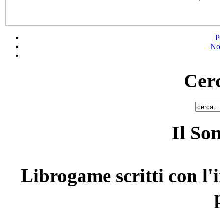
P
No
Cerc
Il So
Librogame scritti con l'i