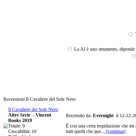
T
La AI è uno strumento, dipende l
Recensioni Il Cavaliere del Sole Nero
Il Cavaliere del Sole Nero
Altre Serie
-
Vincent
Recensito da:
Evernight
il 12-12-2
Books 2019
Totale: 9
È con una certa trepidazione che mi 
Giocabilità: 10
tutti quelli che que...
[continua]