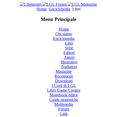
Home
Enciclopedia
Libri
Menu Principale
Home
Chi siamo
Enciclopedia
Libri
Serie
Editori
Autori
Illustratori
Traduttori
Magazine
Recensioni
Download
I Corti di LGL
Libro Game Creator
Magebook editor
Guide strategiche
Multimedia
Forum
Link