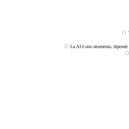
T
La AI è uno strumento, dipende l