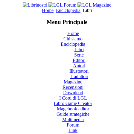
Home
Enciclopedia
Libri
Menu Principale
Home
Chi siamo
Enciclopedia
Libri
Serie
Editori
Autori
Illustratori
Traduttori
Magazine
Recensioni
Download
I Corti di LGL
Libro Game Creator
Magebook editor
Guide strategiche
Multimedia
Forum
Link