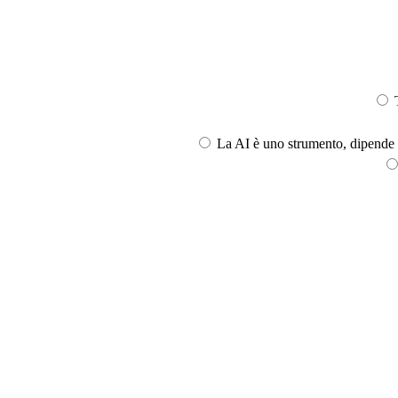
T
La AI è uno strumento, dipende l