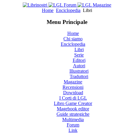
Home
Enciclopedia
Libri
Menu Principale
Home
Chi siamo
Enciclopedia
Libri
Serie
Editori
Autori
Illustratori
Traduttori
Magazine
Recensioni
Download
I Corti di LGL
Libro Game Creator
Magebook editor
Guide strategiche
Multimedia
Forum
Link