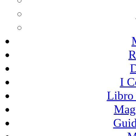
R
I C
Libro
Mage
Guid