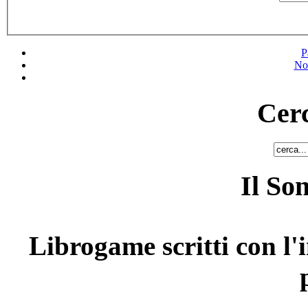
P
No
Cerc
Il So
Librogame scritti con l'i