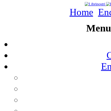
Home
Enc
Menu 
C
En